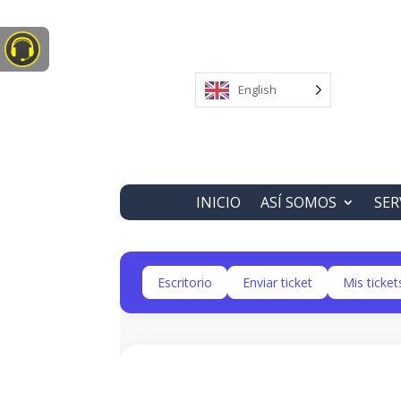
English
INICIO
ASÍ SOMOS
SER
Escritorio
Enviar ticket
Mis ticket