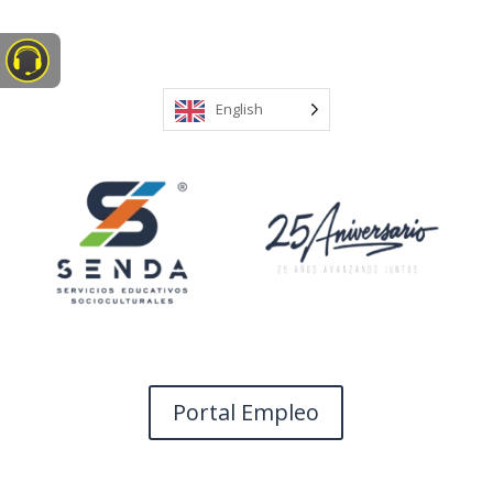
FAQ’S
English
Buscar
Entradas recientes
Menú día
Comentarios recientes
No hay comentarios que mostrar.
Portal Empleo