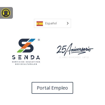
CEI EL PAJE (LA BARCA DE
LA FLORIDA)
Español
Buscar
Entradas recientes
Menú día
Comentarios recientes
No hay comentarios que mostrar.
Portal Empleo